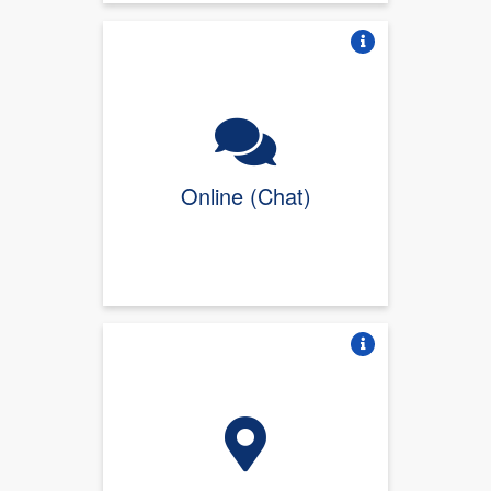
Vire o card
Online (Chat)
Vire o card